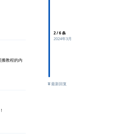
回复
2
/
6
条
2024年3月
是完全照搬教程的内
回复
最新回复
谢！
回复