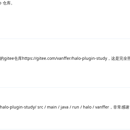
b 仓库。
tee仓库https://gitee.com/vanffer/halo-plugin-study，这
plugin-study/ src / main / java / run / halo / vanffer，非常感