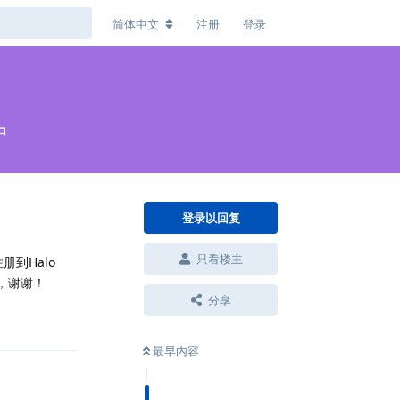
简体中文
注册
登录
中
登录以回复
只看楼主
册到Halo
复，谢谢！
分享
回复
最早内容