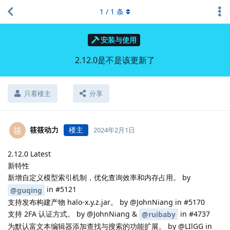
1
/
1
条
安装与使用
2.12.0是不是该更新了
只看楼主
分享
筱筱动力
楼主
筱
2024年2月1日
2.12.0 Latest
新特性
新增自定义模型索引机制，优化查询效率和内存占用。 by
in #5121
@guqing
支持发布构建产物 halo-x.y.z.jar。 by @JohnNiang in #5170
支持 2FA 认证方式。 by @JohnNiang &
in #4737
@ruibaby
为默认富文本编辑器添加查找与搜索的功能扩展。 by @LIlGG in