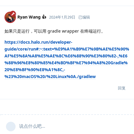
Ryan Wang 👍
2024年1月29日
已编辑
如果只是运行，可以用 gradle wrapper 在终端运行。
https://docs.halo.run/developer-
guide/core/run#:~:text=%E9%A1%B9%E7%9B%AE%E5%90%
AF%E5%8A%A8%E5%AE%8C%E6%88%90%E3%80%82-,%E6
%88%96%E8%80%85%E4%BD%BF%E7%94%A8%20Gradle%
20%E8%BF%90%E8%A1%8C,-
%23%20macOS%20/%20Linux%0A./gradlew
回复
说点什么吧...