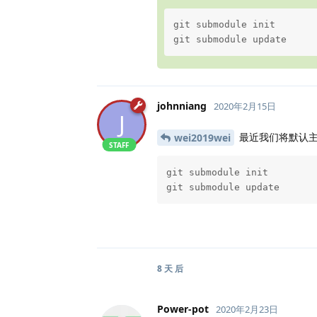
git submodule init

git submodule update
johnniang
2020年2月15日
J
最近我们将默认主题
wei2019wei
STAFF
git submodule init

git submodule update
8 天
后
Power-pot
2020年2月23日