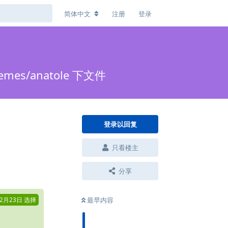
简体中文
注册
登录
mes/anatole 下文件
登录以回复
只看楼主
回复
分享
年2月23日
选择
最早内容