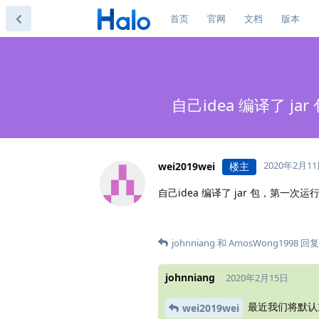
首页
官网
文档
版本
自己idea 编译了 jar
2020年2月1
wei2019wei
楼主
自己idea 编译了 jar 包，第一次运行时没
johnniang
和
AmosWong1998
回复
johnniang
2020年2月15日
最近我们将默认主
wei2019wei