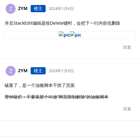
ZYM
楼主
Z
2024年1月6日
并且StackEdit编辑器按Delete键时，会把下一行内容也删除
回复
ZYM
楼主
Z
2024年1月6日
破案了，是一个油猴脚本干扰了页面
警钟敲烂：不要装那个叫做”网页限制解除“的油猴脚本
回复