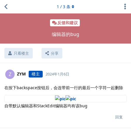
1
/
3
条
反馈和建议
编辑器的bug
只看楼主
分享
ZYM
楼主
Z
2024年1月6日
在按下backspace按钮后，会连带前一行的最后一个字符一起删除
自带默认编辑器和StackEdit编辑器均有该bug
回复