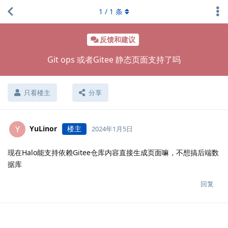
1
/
1
条
反馈和建议
Git ops 或者Gitee 静态页面支持了吗
只看楼主
分享
YuLinor
楼主
Y
2024年1月5日
现在Halo能支持依赖Gitee仓库内容直接生成页面嘛，不想搞后端数
据库
回复