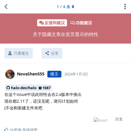
1
/
4
条
反馈和建议
功能建议
关于隐藏文章在首页显示的特性
只看楼主
分享
NovaShen555
楼主
2024年1月3日
halo-dev/halo
1687
在这个issue中说此特性会在2.x版本中推出
现在都2.11了，还没见呢，请问计划如何
(不会刚新建文件夹吧
回复
仙君御
觉得很赞