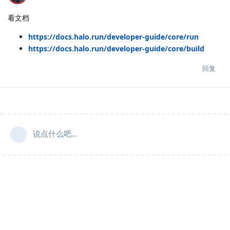
看文档
https://docs.halo.run/developer-guide/core/run
https://docs.halo.run/developer-guide/core/build
回复
说点什么吧...