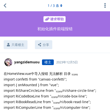
1
/
3
条
请求帮助
初始化插件前端报错
只看楼主
分享
yangzidemuou
楼主
2023年12月5日
在HomeView.vue中导入报错 无法解析 目录
icons
import confetti from "canvas-confetti";
import { onMounted } from "vue";
import RiShareCircleLine from "
/ri/share-circle-line";
icons
import RiCodeBoxLine from "
/ri/code-box-line";
icons
import RiBookReadLine from "
/ri/book-read-line";
icons
import RiComputerLine from "
/ri/computer-line";
icons