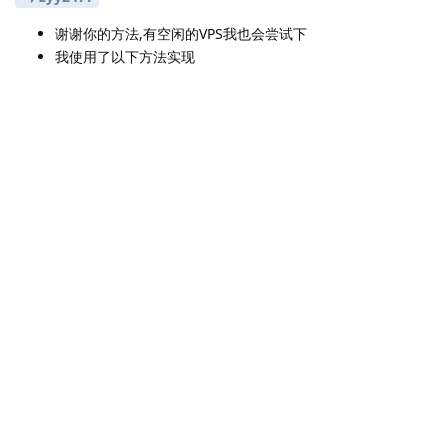
谢谢你的方法,有空闲的VPS我也会尝试下
我使用了以下方法实现
version: '3'

services:

  halo_AAAAAA:    #<<<<-----修改

    image: halohub/halo:2.10

    container_name: halo_download    #<<<<-----
    restart: on-failure:3

    depends_on:

      halodb:

        condition: service_healthy

    networks:

      halo_network:

    volumes:

      - ./halo_AAAAAA:/root/.halo2    #<<<<----
    ports:

      - "8091:8090"    ##<<<<-----修改

    command:

      - --spring.r2dbc.url=r2dbc:pool:mysql://h