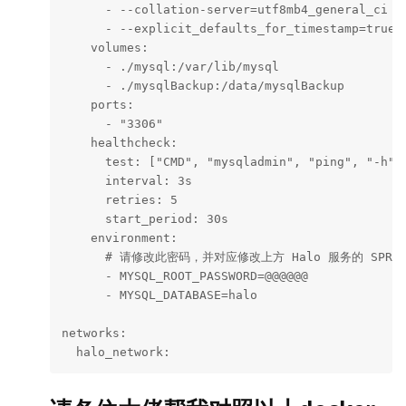
      - --collation-server=utf8mb4_general_ci

      - --explicit_defaults_for_timestamp=true

    volumes:

      - ./mysql:/var/lib/mysql

      - ./mysqlBackup:/data/mysqlBackup

    ports:

      - "3306"

    healthcheck:

      test: ["CMD", "mysqladmin", "ping", "-h", 
      interval: 3s

      retries: 5

      start_period: 30s

    environment:

      # 请修改此密码，并对应修改上方 Halo 服务的 SPRING_
      - MYSQL_ROOT_PASSWORD=@@@@@@

      - MYSQL_DATABASE=halo

networks:

  halo_network: