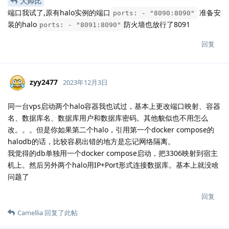
大帅比
端口我试了,原有halo实例的端口
准备安
ports: - "8090:8090"
装的halo
防火墙也放行了8091
ports: - "8091:8090"
回复
zyy2477
2023年12月3日
同一台vps启动两个halo容器我也试过，基本上更改端口映射、容器
名、数据库名、数据库用户和数据库密码。其他貌似也不用怎么
改。。。但是你如果第二个halo，引用第一个docker compose的
halodb的话，比较容易出错的地方是忘记网络隔离。
我觉得的db单独用一个docker compose启动，把3306映射到宿主
机上。然后另外两个halo用IP+Port形式连接数据库。基本上就没啥
问题了
回复
Camellia
回复了此帖