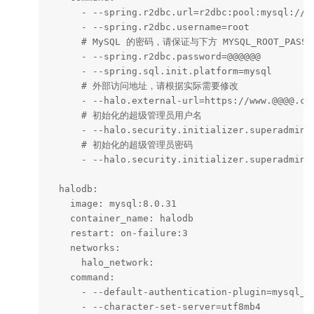
      - --spring.r2dbc.url=r2dbc:pool:mysql://ha
      - --spring.r2dbc.username=root

      # MySQL 的密码，请保证与下方 MYSQL_ROOT_PASS
      - --spring.r2dbc.password=@@@@@@

      - --spring.sql.init.platform=mysql

      # 外部访问地址，请根据实际需要修改

      - --halo.external-url=https://www.@@@@.com
      # 初始化的超级管理员用户名

      - --halo.security.initializer.superadminus
      # 初始化的超级管理员密码

      - --halo.security.initializer.superadminpa
  halodb:

    image: mysql:8.0.31

    container_name: halodb

    restart: on-failure:3

    networks:

      halo_network:

    command: 

      - --default-authentication-plugin=mysql_na
      - --character-set-server=utf8mb4
