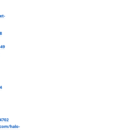
xt-
8
849
-
4
/4702
.com/halo-