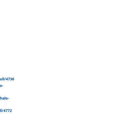
ull/4736
o-
halo-
ll/4772