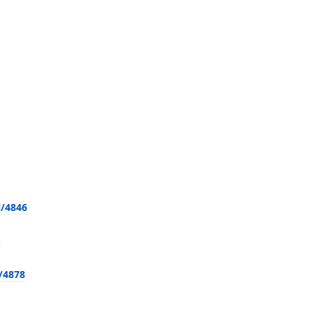
l/4846
-
/4878