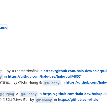
 @Thematrixofink in
https://github.com/halo-dev/halo/pul
in
https://github.com/halo-dev/halo/pull/4857
y
。 by @JohnNiang &
in
https://github.com/halo
@ruibaby
&
in
https://github.com/halo-dev/halo/pull
@guqing
@ruibaby
后默认跳转位置。 by
in
https://github.com/halo-
@ruibaby