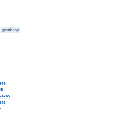
y
@ruibaby
949
45
l/4745
942
n