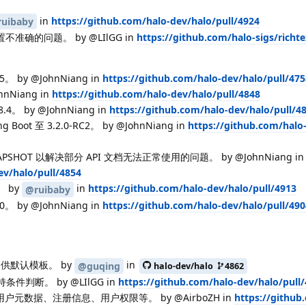
in
https://github.com/halo-dev/halo/pull/4924
uibaby
确的问题。 by @LIlGG in
https://github.com/halo-sigs/richte
5。 by @JohnNiang in
https://github.com/halo-dev/halo/pull/475
hnNiang in
https://github.com/halo-dev/halo/pull/4848
.4。 by @JohnNiang in
https://github.com/halo-dev/halo/pull/4
ng Boot 至 3.2.0-RC2。 by @JohnNiang in
https://github.com/halo
-SNAPSHOT 以解决部分 API 文档无法正常使用的问题。 by @JohnNiang in
ev/halo/pull/4854
。 by
in
https://github.com/halo-dev/halo/pull/4913
@ruibaby
0。 by @JohnNiang in
https://github.com/halo-dev/halo/pull/490
录提供默认模板。 by
in
@guqing
halo-dev/halo
4862
条件判断。 by @LIlGG in
https://github.com/halo-dev/halo/pull
支持返回用户元数据、注册信息、用户权限等。 by @AirboZH in
https://github