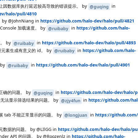
止因数据库执行延迟较高导致的错误提示。 by
in
@guqing
ev/halo/pull/4810
y @JohnNiang in
https://github.com/halo-dev/halo/pull/4821
nsole 加载速度。 by
in
https://github.com/halo-
@ruibaby
。 by
in
https://github.com/halo-dev/halo/pull/4893
@ruibaby
型元素生成有意义的 id。 by
in
https://github.com/halo-
@ruibaby
by
in
https://github.com/halo-dev/halo/pull/4901
@ruibaby
确的问题。 by
in
https://github.com/halo-dev/halo/p
@guqing
筛选无法显示筛选结果的问题。 by
in
https://github.com/hal
@zjy4fun
tab 不能正常显示的问题。 by
in
https://github.com/
@longjuan
的问题。 by @LIlGG in
https://github.com/halo-dev/halo/pu
 API 的问题。 by @Roozenlz in
https://github.com/halo-