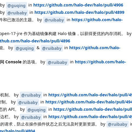
by
in
https://github.com/halo-dev/halo/pull/4906
@guqing
by
in
https://github.com/halo-dev/halo/pull/4899
@ruibaby
和已激活的主题。 by
in
https://github.com/halo-
@ruibaby
mes:open-17-jre 作为基础镜像构建 Halo 镜像，以获得更优的内存消耗。 b
ithub.com/halo-dev/halo/pull/4896
。 by
&
in
https://github.com/halo-
@guqing
@ruibaby
 Console
的选项。 by
in
https://github.com/halo-
@ruibaby
活机制。 by
in
https://github.com/halo-dev/halo/pull/4
@ruibaby
制。 by
in
https://github.com/halo-dev/halo/pull/49
@ruibaby
 API。 by
in
https://github.com/halo-dev/halo/pul
@guqing
边栏。 by
in
https://github.com/halo-dev/halo/pull/4
@ruibaby
绑资源的请求，防止在操作插件状态之后无法及时更新资源。 by
i
@ruibaby
ev/halo/pull/4804