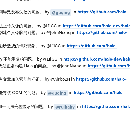
间导致发布失败的问题。 by
in
https://github.com/halo-
@guqing
头像的问题。 by @LIlGG in
https://github.com/halo-dev/hal
人令牌的问题。 by @JohnNiang in
https://github.com/halo-
成的卡死现象。 by @LIlGG in
https://github.com/halo-
不能重复的问题。 by @LIlGG in
https://github.com/halo-dev/hal
正常构建 Halo 的问题。 by @JohnNiang in
https://github.com/h
加入索引的问题。 by @AirboZH in
https://github.com/halo-
致 OOM 的问题。 by
in
https://github.com/halo-
@guqing
拉组件无法完整显示的问题。 by
in
https://github.com/hal
@ruibaby