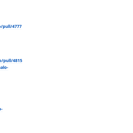
o/pull/4777
o/pull/4815
alo-
o-