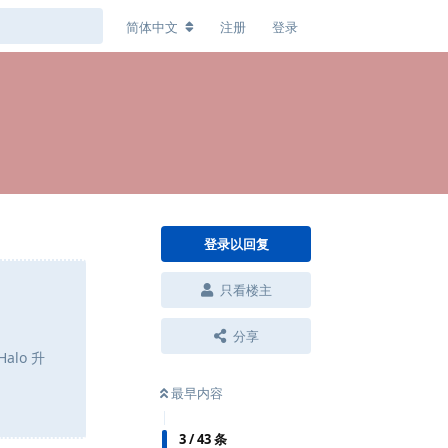
简体中文
注册
登录
登录以回复
只看楼主
分享
alo 升
最早内容
3
/
43
条