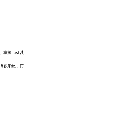
回复
掌握rust以
的博客系统，再
回复