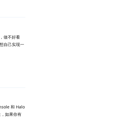
来，做不好看
想自己实现一
回复
e 和 Halo
量，如果你有