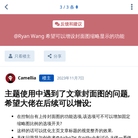
3
/
3
条
反馈和建议
@Ryan Wang 希望可以增设封面图缩略显示的功能
只看楼主
分享
Camellia
楼主
2023年11月7日
主题使用中遇到了文章封面图的问题,
希望大佬在后续可以增设;
在控制台有上传封面图的功能选项,该选项可不可以增加固定
缩略图比例的选项开关?
这样的话可以优化主页文章标题的视觉整齐的效果.
具体问题我与创作者@AirboZH 在github有讨论,大佬一看便