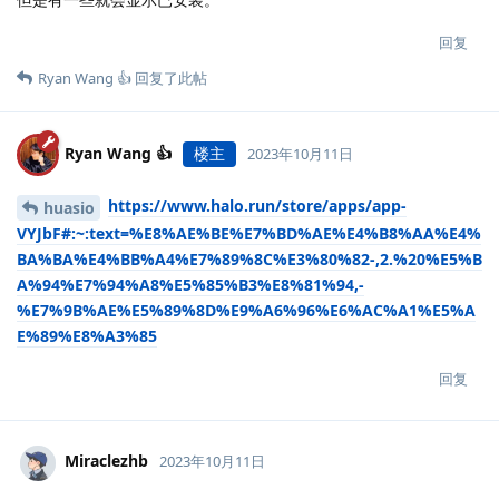
回复
Ryan Wang 👍
回复了此帖
Ryan Wang 👍
楼主
2023年10月11日
https://www.halo.run/store/apps/app-
huasio
VYJbF#:~:text=%E8%AE%BE%E7%BD%AE%E4%B8%AA%E4%
BA%BA%E4%BB%A4%E7%89%8C%E3%80%82-,2.%20%E5%B
A%94%E7%94%A8%E5%85%B3%E8%81%94,-
%E7%9B%AE%E5%89%8D%E9%A6%96%E6%AC%A1%E5%A
E%89%E8%A3%85
回复
Miraclezhb
2023年10月11日