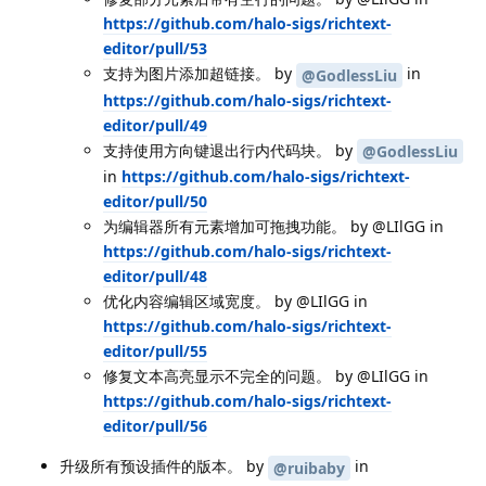
https://github.com/halo-sigs/richtext-
editor/pull/53
支持为图片添加超链接。 by
in
@GodlessLiu
https://github.com/halo-sigs/richtext-
editor/pull/49
支持使用方向键退出行内代码块。 by
@GodlessLiu
in
https://github.com/halo-sigs/richtext-
editor/pull/50
为编辑器所有元素增加可拖拽功能。 by @LIlGG in
https://github.com/halo-sigs/richtext-
editor/pull/48
优化内容编辑区域宽度。 by @LIlGG in
https://github.com/halo-sigs/richtext-
editor/pull/55
修复文本高亮显示不完全的问题。 by @LIlGG in
https://github.com/halo-sigs/richtext-
editor/pull/56
升级所有预设插件的版本。 by
in
@ruibaby