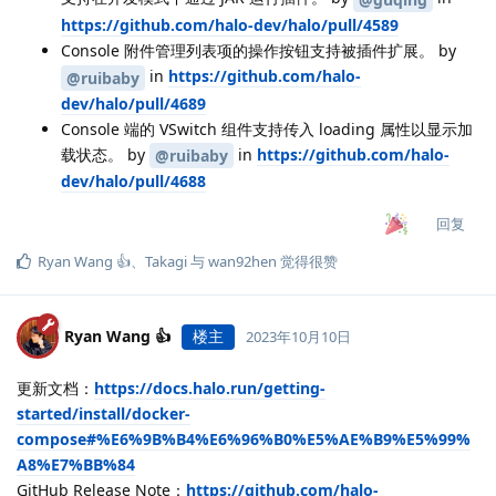
https://github.com/halo-dev/halo/pull/4589
Console 附件管理列表项的操作按钮支持被插件扩展。 by
in
https://github.com/halo-
@ruibaby
dev/halo/pull/4689
Console 端的 VSwitch 组件支持传入 loading 属性以显示加
载状态。 by
in
https://github.com/halo-
@ruibaby
dev/halo/pull/4688
回复
Ryan Wang 👍
、
Takagi
与
wan92hen
觉得很赞
Ryan Wang 👍
楼主
2023年10月10日
更新文档：
https://docs.halo.run/getting-
started/install/docker-
compose#%E6%9B%B4%E6%96%B0%E5%AE%B9%E5%99%
A8%E7%BB%84
GitHub Release Note：
https://github.com/halo-