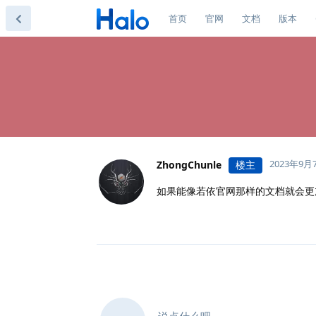
首页
官网
文档
版本
2023年9月
ZhongChunle
楼主
如果能像若依官网那样的文档就会更
说点什么吧...