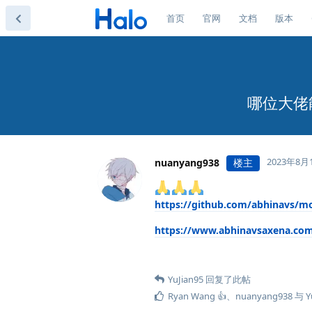
首页
官网
文档
版本
哪位大佬
2023年8月
nuanyang938
楼主
https://github.com/abhinavs/
https://www.abhinavsaxena.c
YuJian95
回复了此帖
Ryan Wang 👍
、
nuanyang938
与
Y