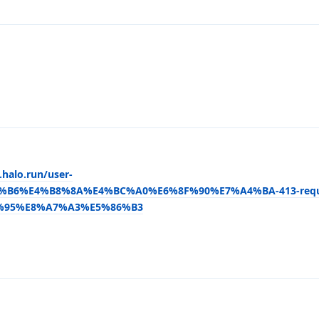
.halo.run/user-
%B6%E4%B8%8A%E4%BC%A0%E6%8F%90%E7%A4%BA-413-reques
D%95%E8%A7%A3%E5%86%B3