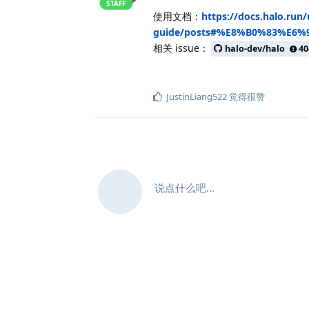
STAFF
使用文档：
https://docs.halo.run/
guide/posts#%E8%B0%83%E
相关 issue：
halo-dev/halo
40
JustinLiang522
觉得很赞
说点什么吧...