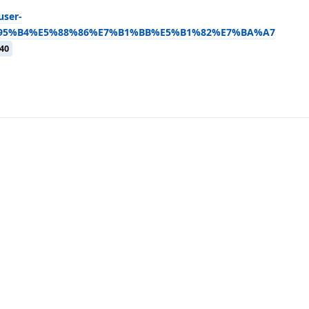
user-
6%95%B4%E5%88%86%E7%B1%BB%E5%B1%82%E7%BA%A7
40