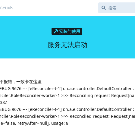
GitHub
安装与使用
服务无法启动
不报错，一致卡在这里
G 9676 --- [eReconciler-t-1] r.h.a.e.controller.DefaultController :
nciler.RoleReconciler-worker-1 >>> Reconciling request Request[
938Z
G 9676 --- [eReconciler-t-1] r.h.a.e.controller.DefaultController :
nciler.RoleReconciler-worker-1 >>> Reconciled request: Request[n
e=false, retryAfter=null], usage: 8