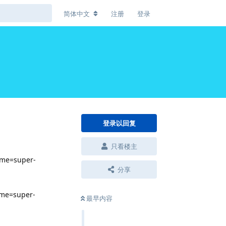
简体中文
注册
登录
登录以回复
只看楼主
name=super-
分享
ame=super-
最早内容
回复