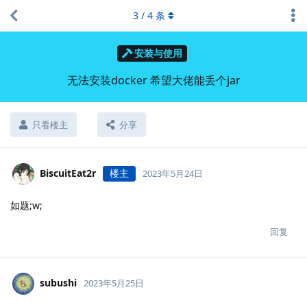
3
/
4
条
安装与使用
无法安装docker 希望大佬能丢个jar
只看楼主
分享
BiscuitEat2r
楼主
2023年5月24日
如题;w;
回复
subushi
2023年5月25日