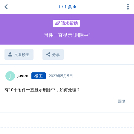
1
/
1
条
请求帮助
附件一直显示“删除中”
只看楼主
分享
javen
楼主
J
2023年5月5日
有10个附件一直显示删除中，如何处理？
回复