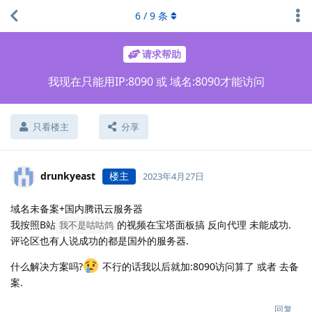
6
/
9
条
请求帮助
我现在只能用IP:8090 或 域名:8090才能访问
只看楼主
分享
drunkyeast
楼主
2023年4月27日
域名未备案+国内腾讯云服务器
我按照B站
的视频在宝塔面板搞 反向代理 未能成功.
我不是咕咕鸽
评论区也有人说成功的都是国外的服务器.
什么解决方案吗?
不行的话我以后就加:8090访问算了 或者 去备
案.
回复