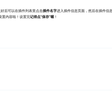
装好后可以在插件列表里点击
插件名字
进入插件信息页面，然后在插件信
以设置内容啦！设置完
记得点“保存”喔
！