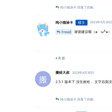
纯小猫涂卡
回复了此帖
2023年4月26日
纯小猫涂卡
楼主
谢谢建议喔（๑ゝω╹๑
Fread
4 天
后
搬砖大叔
2023年4月30日
搬
2.5.1 版本下 没生效哈， 文字后面
纯小猫涂卡
回复了此帖