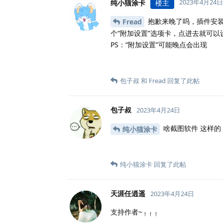
2023年4月24日
纯小猫涂卡
楼主
抱歉来晚了呜，插件安
Fread
个“附加设置”选项卡，点进去就可
PS：“附加设置”可能晚点会出现
包子叔
和
Fread
回复了此帖
包子叔
2023年4月24日
啥截图软件 这样的
纯小猫涂卡
纯小猫涂卡
回复了此帖
天涯任逍遥
2023年4月24日
支持作者~
！！！