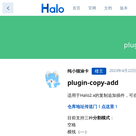
首页
官网
文档
版本
pl
2023年4月22日
纯小猫涂卡
楼主
plugin-copy-add
适用于Halo2.x的复制追加插件
仓库地址传送门！点这里！
目前支持三种
分割模式
：
空格
横线（---）