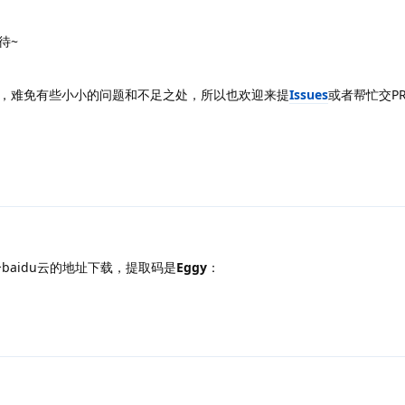
待~
，难免有些小小的问题和不足之处，所以也欢迎来提
Issues
或者帮忙交P
个baidu云的地址下载，提取码是
Eggy
：