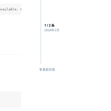
available. Did you forget to add `defer` in Alpine's `<s
1
/
2
条
2024年2月
回复
最新回复