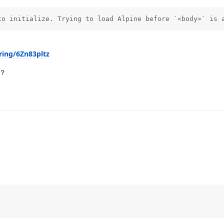
to initialize. Trying to load Alpine before `<body>` is 
ring/6Zn83pltz
？