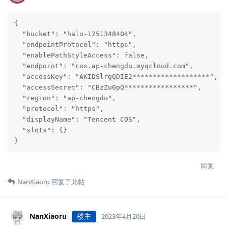
{

  "bucket": "halo-1251348404",

  "endpointProtocol": "https",

  "enablePathStyleAccess": false,

  "endpoint": "cos.ap-chengdu.myqcloud.com",

  "accessKey": "AKIDSlrgQDIE2*******************",

  "accessSecret": "CBzZu0pQ*****************",

  "region": "ap-chengdu",

  "protocol": "https",

  "displayName": "Tencent COS",

  "slots": {}

}
回复
NanXiaoru
回复了此帖
NanXiaoru
楼主
2023年4月20日