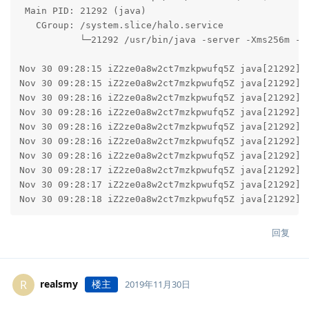
 Main PID: 21292 (java)

   CGroup: /system.slice/halo.service

           └─21292 /usr/bin/java -server -Xms256m -Xm
Nov 30 09:28:15 iZ2ze0a8w2ct7mzkpwufq5Z java[21292]:
Nov 30 09:28:15 iZ2ze0a8w2ct7mzkpwufq5Z java[21292]:
Nov 30 09:28:16 iZ2ze0a8w2ct7mzkpwufq5Z java[21292]:
Nov 30 09:28:16 iZ2ze0a8w2ct7mzkpwufq5Z java[21292]:
Nov 30 09:28:16 iZ2ze0a8w2ct7mzkpwufq5Z java[21292]:
Nov 30 09:28:16 iZ2ze0a8w2ct7mzkpwufq5Z java[21292]:
Nov 30 09:28:16 iZ2ze0a8w2ct7mzkpwufq5Z java[21292]:
Nov 30 09:28:17 iZ2ze0a8w2ct7mzkpwufq5Z java[21292]:
Nov 30 09:28:17 iZ2ze0a8w2ct7mzkpwufq5Z java[21292]:
Nov 30 09:28:18 iZ2ze0a8w2ct7mzkpwufq5Z java[21292]:
回复
realsmy
楼主
R
2019年11月30日