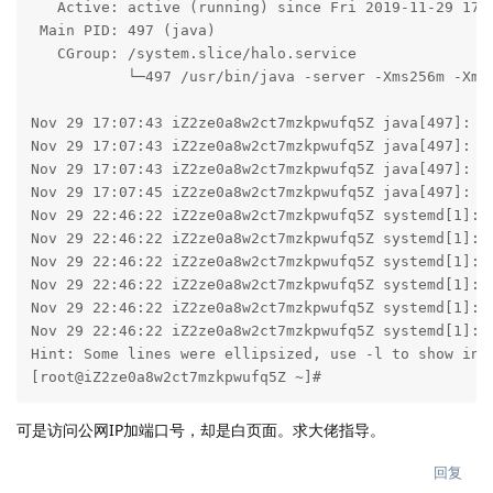
   Active: active (running) since Fri 2019-11-29 17:0
 Main PID: 497 (java)

   CGroup: /system.slice/halo.service

           └─497 /usr/bin/java -server -Xms256m -Xmx2
Nov 29 17:07:43 iZ2ze0a8w2ct7mzkpwufq5Z java[497]: 20
Nov 29 17:07:43 iZ2ze0a8w2ct7mzkpwufq5Z java[497]: 20
Nov 29 17:07:43 iZ2ze0a8w2ct7mzkpwufq5Z java[497]: 20
Nov 29 17:07:45 iZ2ze0a8w2ct7mzkpwufq5Z java[497]: 20
Nov 29 22:46:22 iZ2ze0a8w2ct7mzkpwufq5Z systemd[1]: [
Nov 29 22:46:22 iZ2ze0a8w2ct7mzkpwufq5Z systemd[1]: [
Nov 29 22:46:22 iZ2ze0a8w2ct7mzkpwufq5Z systemd[1]: [
Nov 29 22:46:22 iZ2ze0a8w2ct7mzkpwufq5Z systemd[1]: [
Nov 29 22:46:22 iZ2ze0a8w2ct7mzkpwufq5Z systemd[1]: [
Nov 29 22:46:22 iZ2ze0a8w2ct7mzkpwufq5Z systemd[1]: [
Hint: Some lines were ellipsized, use -l to show in f
[root@iZ2ze0a8w2ct7mzkpwufq5Z ~]#
可是访问公网IP加端口号，却是白页面。求大佬指导。
回复