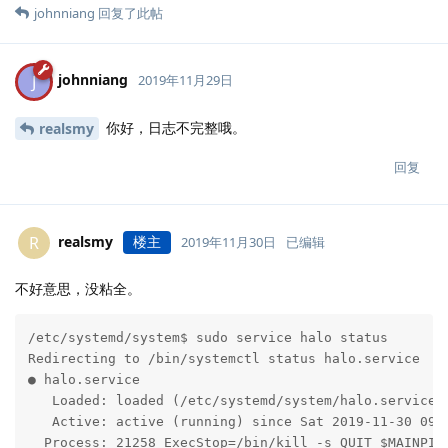
johnniang
回复了此帖
johnniang
J
2019年11月29日
你好，日志不完整哦。
realsmy
回复
realsmy
楼主
R
2019年11月30日
已编辑
不好意思，没粘全。
/etc/systemd/system$ sudo service halo status

Redirecting to /bin/systemctl status halo.service

● halo.service

   Loaded: loaded (/etc/systemd/system/halo.service; 
   Active: active (running) since Sat 2019-11-30 09:2
  Process: 21258 ExecStop=/bin/kill -s QUIT $MAINPID 