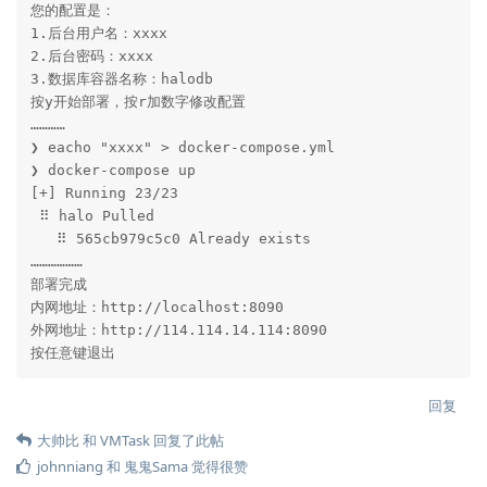
您的配置是：

1.后台用户名：xxxx

2.后台密码：xxxx

3.数据库容器名称：halodb

按y开始部署，按r加数字修改配置

…………

❯ eacho "xxxx" > docker-compose.yml

❯ docker-compose up

[+] Running 23/23

 ⠿ halo Pulled                                      
   ⠿ 565cb979c5c0 Already exists   

………………

部署完成

内网地址：http://localhost:8090

外网地址：http://114.114.14.114:8090

按任意键退出
回复
大帅比
和
VMTask
回复了此帖
johnniang
和
鬼鬼Sama
觉得很赞