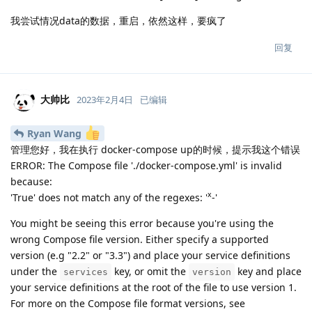
我尝试情况data的数据，重启，依然这样，要疯了
回复
大帅比
2023年2月4日
已编辑
Ryan Wang
管理您好，我在执行 docker-compose up的时候，提示我这个错误
ERROR: The Compose file './docker-compose.yml' is invalid
because:
x
'True' does not match any of the regexes: '
-'
You might be seeing this error because you're using the
wrong Compose file version. Either specify a supported
version (e.g "2.2" or "3.3") and place your service definitions
under the
key, or omit the
key and place
services
version
your service definitions at the root of the file to use version 1.
For more on the Compose file format versions, see