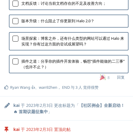
文档反馈：讨论当前文档存在的不足及改善方向；
版本升级：什么阻止了你更新到 Halo 2.0？
场景探索：博客之外，还有什么类型的网站可以通过 Halo 来
实现？你有过这方面的尝试或展望吗？
插件之道：分享你的插件开发体验，畅想“插件能做的二三事”
（也许不止？）
回复
8
Ryan Wang 👍
、
wan92hen
，
END
与
3
人
觉得很赞
kai
于
2023年2月3日
更改标题为「
【社区例会】全新启动！
🔥 首期议题征集中
」
kai
于
2023年2月3日
置顶此帖