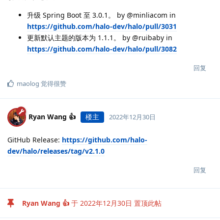
升级 Spring Boot 至 3.0.1。 by @minliacom in
https://github.com/halo-dev/halo/pull/3031
更新默认主题的版本为 1.1.1。 by @ruibaby in
https://github.com/halo-dev/halo/pull/3082
回复
maolog
觉得很赞
Ryan Wang 👍
楼主
2022年12月30日
GitHub Release:
https://github.com/halo-
dev/halo/releases/tag/v2.1.0
回复
Ryan Wang 👍
于
2022年12月30日
置顶此帖