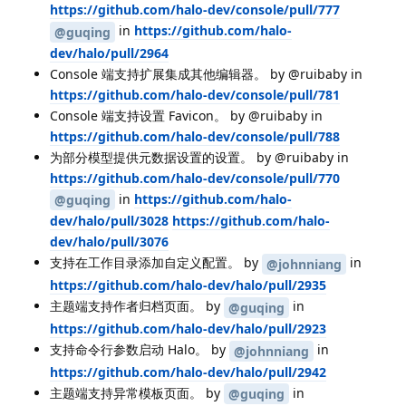
https://github.com/halo-dev/console/pull/777
in
https://github.com/halo-
@guqing
dev/halo/pull/2964
Console 端支持扩展集成其他编辑器。 by @ruibaby in
https://github.com/halo-dev/console/pull/781
Console 端支持设置 Favicon。 by @ruibaby in
https://github.com/halo-dev/console/pull/788
为部分模型提供元数据设置的设置。 by @ruibaby in
https://github.com/halo-dev/console/pull/770
in
https://github.com/halo-
@guqing
dev/halo/pull/3028
https://github.com/halo-
dev/halo/pull/3076
支持在工作目录添加自定义配置。 by
in
@johnniang
https://github.com/halo-dev/halo/pull/2935
主题端支持作者归档页面。 by
in
@guqing
https://github.com/halo-dev/halo/pull/2923
支持命令行参数启动 Halo。 by
in
@johnniang
https://github.com/halo-dev/halo/pull/2942
主题端支持异常模板页面。 by
in
@guqing