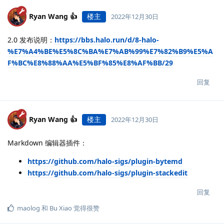
Ryan Wang 👍
楼主
2022年12月30日
2.0 发布说明：
https://bbs.halo.run/d/8-halo-
%E7%A4%BE%E5%8C%BA%E7%AB%99%E7%82%B9%E5%A
F%BC%E8%88%AA%E5%BF%85%E8%AF%BB/29
回复
Ryan Wang 👍
楼主
2022年12月30日
Markdown 编辑器插件：
https://github.com/halo-sigs/plugin-bytemd
https://github.com/halo-sigs/plugin-stackedit
回复
maolog
和
Bu Xiao
觉得很赞