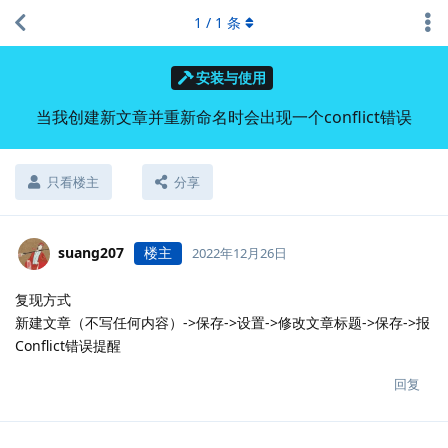
1
/
1
条
安装与使用
当我创建新文章并重新命名时会出现一个conflict错误
只看楼主
分享
suang207
楼主
2022年12月26日
复现方式
新建文章（不写任何内容）->保存->设置->修改文章标题->保存->报
Conflict错误提醒
回复