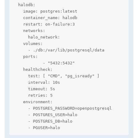
  halodb:

    image: postgres:latest

    container_name: halodb

    restart: on-failure:3

    networks:

      halo_network:

    volumes:

      - ./db:/var/lib/postgresql/data

    ports:

            - "5432:5432"

    healthcheck:

      test: [ "CMD", "pg_isready" ]

      interval: 10s

      timeout: 5s

      retries: 5

    environment:

      - POSTGRES_PASSWORD=openpostgresql

      - POSTGRES_USER=halo

      - POSTGRES_DB=halo

      - PGUSER=halo