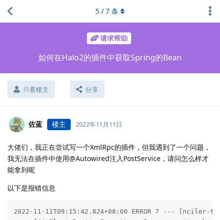
5
/
7
条
请求帮助
如何在Halo2的插件中获取Spring的Bean
只看楼主
分享
佐蓝
楼主
2022年11月11日
大佬们，我正在尝试写一个XmlRpc的插件，但我遇到了一个问题，
我无法在插件中使用@Autowired注入PostService，请问怎么样才
能拿到呢
以下是报错信息
2022-11-11T09:15:42.824+08:00 ERROR 7 --- [nciler-th