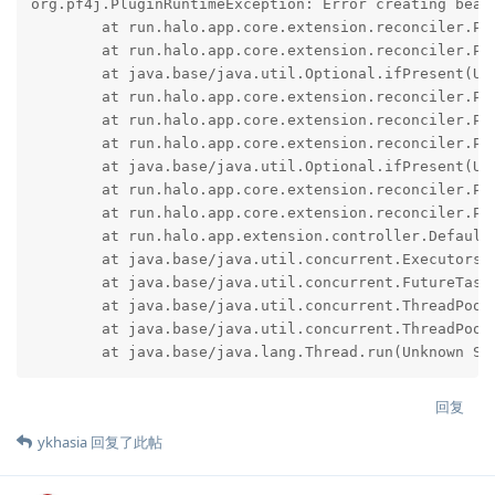
org.pf4j.PluginRuntimeException: Error creating bean
	at run.halo.app.core.extension.reconciler.PluginReconciler.handleStatus(PluginReconciler.java:184) ~[classes/:2.0.0-alpha.4]

	at run.halo.app.core.extension.reconciler.PluginReconciler.lambda$startPlugin$4(PluginReconciler.java:132) ~[classes/:2.0.0-alpha.4]

	at java.base/java.util.Optional.ifPresent(Unknown Source) ~[na:na]

	at run.halo.app.core.extension.reconciler.PluginReconciler.startPlugin(PluginReconciler.java:128) ~[classes/:2.0.0-alpha.4]

	at run.halo.app.core.extension.reconciler.PluginReconciler.reconcilePluginState(PluginReconciler.java:103) ~[classes/:2.0.0-alpha.4]

	at run.halo.app.core.extension.reconciler.PluginReconciler.lambda$reconcile$0(PluginReconciler.java:60) ~[classes/:2.0.0-alpha.4]

	at java.base/java.util.Optional.ifPresent(Unknown Source) ~[na:na]

	at run.halo.app.core.extension.reconciler.PluginReconciler.reconcile(PluginReconciler.java:54) ~[classes/:2.0.0-alpha.4]

	at run.halo.app.core.extension.reconciler.PluginReconciler.reconcile(PluginReconciler.java:39) ~[classes/:2.0.0-alpha.4]

	at run.halo.app.extension.controller.DefaultController.run(DefaultController.java:114) ~[classes/:2.0.0-alpha.4]

	at java.base/java.util.concurrent.Executors$RunnableAdapter.call(Unknown Source) ~[na:na]

	at java.base/java.util.concurrent.FutureTask.run(Unknown Source) ~[na:na]

	at java.base/java.util.concurrent.ThreadPoolExecutor.runWorker(Unknown Source) ~[na:na]

	at java.base/java.util.concurrent.ThreadPoolExecutor$Worker.run(Unknown Source) ~[na:na]

	at java.base/java.lang.Thread.run(Unknown So
回复
ykhasia
回复了此帖