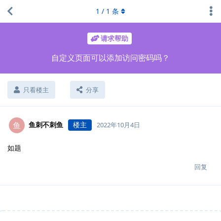
1
/
1
条
请求帮助
自定义页面可以添加访问密码吗？
只看楼主
分享
鱼刺不刺鱼
楼主
鱼
2022年10月4日
如题
回复