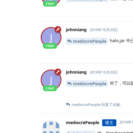
STAFF
johnniang
2019年10月20日
J
halo.jar 
mediocrePeople
STAFF
johnniang
2019年10月20日
J
对了，可以
mediocrePeople
STAFF
mediocrePeople
回复了此帖
2019年
mediocrePeople
楼主