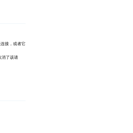
回复
法连接，或者它
取消了该请
回复
。
回复