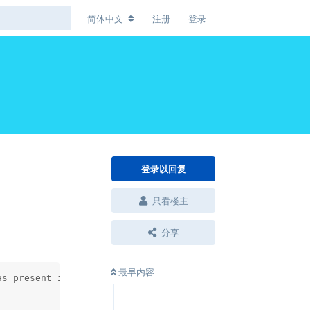
简体中文
注册
登录
登录以回复
只看楼主
分享
最早内容
s present in the cookie value or attribute

               : UT005071: Undertow request failed HttpS