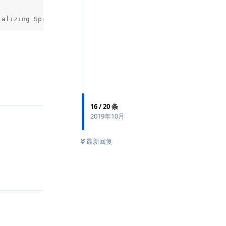
ializing Spring DispatcherServlet 'dispatcherServlet'
回复
16
/
20
条
2019年10月
最新回复
回复