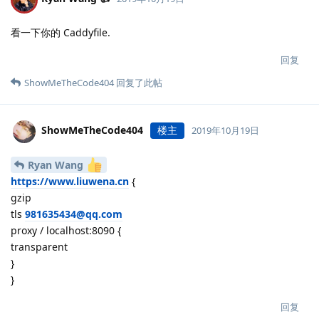
看一下你的 Caddyfile.
回复
ShowMeTheCode404
回复了此帖
ShowMeTheCode404
楼主
2019年10月19日
Ryan Wang
https://www.liuwena.cn
{
gzip
tls
981635434@qq.com
proxy / localhost:8090 {
transparent
}
}
回复