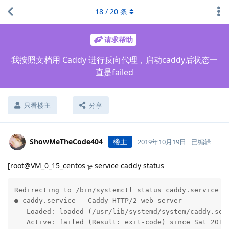
18
/
20
条
请求帮助
我按照文档用 Caddy 进行反向代理，启动caddy后状态一
直是failed
只看楼主
分享
ShowMeTheCode404
楼主
2019年10月19日
已编辑
[root@VM_0_15_centos
service caddy status
]#
Redirecting to /bin/systemctl status caddy.service

● caddy.service - Caddy HTTP/2 web server

   Loaded: loaded (/usr/lib/systemd/system/caddy.serv
   Active: failed (Result: exit-code) since Sat 2019-