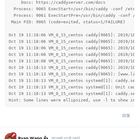
     Docs: https://caddyserver.com/docs

  Process: 9065 ExecStart=/usr/bin/caddy -conf /etc/
  Process: 9061 ExecStartPre=/usr/bin/caddy -conf /et
 Main PID: 9065 (code=exited, status=1/FAILURE)

Oct 19 11:18:06 VM_0_15_centos caddy[9065]: 2019/10/
Oct 19 11:18:06 VM_0_15_centos caddy[9065]: 2019/10/1
Oct 19 11:18:06 VM_0_15_centos caddy[9065]: 2019/10/
Oct 19 11:18:08 VM_0_15_centos caddy[9065]: 2019/10/
Oct 19 11:18:08 VM_0_15_centos caddy[9065]: 2019/10/
Oct 19 11:18:13 VM_0_15_centos caddy[9065]: 2019/10/
Oct 19 11:18:13 VM_0_15_centos caddy[9065]: [www.liu
Oct 19 11:18:13 VM_0_15_centos systemd[1]: caddy.serv
Oct 19 11:18:13 VM_0_15_centos systemd[1]: Unit caddy
Oct 19 11:18:13 VM_0_15_centos systemd[1]: caddy.serv
Hint: Some lines were ellipsized, use -l to show in 
回复
Ryan Wang 👍
2019年10月19日