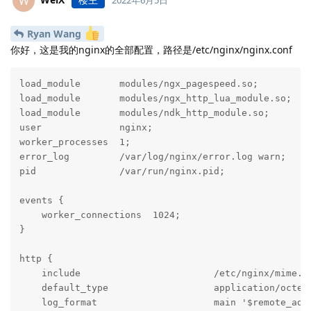
W
2022年6月5日
Ryan Wang
你好，这是我的nginx的全部配置，路径是/etc/nginx/nginx.conf
load_module       modules/ngx_pagespeed.so;

load_module       modules/ngx_http_lua_module.so;

load_module       modules/ndk_http_module.so;

user              nginx;

worker_processes  1;

error_log         /var/log/nginx/error.log warn;

pid               /var/run/nginx.pid;

events {

    worker_connections  1024;

}

http {

    include                        /etc/nginx/mime.ty
    default_type                   application/octet-
    log_format                     main '$remote_add