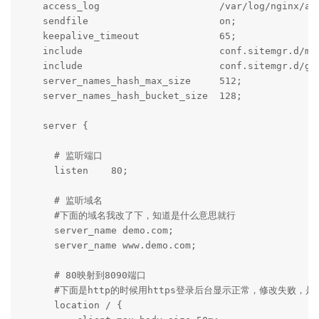
    access_log                     /var/log/nginx/acc
    sendfile                       on;

    keepalive_timeout              65;

    include                        conf.sitemgr.d/mai
    include                        conf.sitemgr.d/glo
    server_names_hash_max_size     512;

    server_names_hash_bucket_size  128;

    server {

      # 监听端口

      listen    80;

      # 监听域名

      #下面的域名我改了下，知道是什么意思就行

      server_name demo.com; 

      server_name www.demo.com;

      # 80映射到8090端口

      #下面是http的时候用https登录后台显示正常，修改失败，是
      location / {
