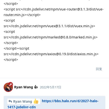
</script>
<script src=//cdn.jsdelivr.net/npm/vue-router@3.1.3/dist/vue-
router.min.js></script>
<script
src=//cdn.jsdelivr.net/npm/vuex@3.1.1/dist/vuex.min.js>
<script
src=//cdn.jsdelivr.net/npm/marked@0.8.0/marked.min.js>
</script>
</script><script
src=//cdn.jsdelivr.net/npm/axios@0.19.0/dist/axios.min.js>
</script>
回复
Ryan Wang 👍
2022年5月17日
https://bbs.halo.run/d/2027-halo-
Ryan Wang
1417-jsdelivr-cdn