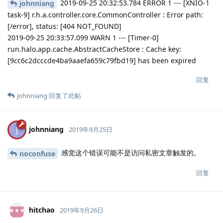
2019-09-25 20:32:53.784 ERROR 1 --- [XNIO-1
johnniang
task-9] r.h.a.controller.core.CommonController : Error path:
[/error], status: [404 NOT_FOUND]
2019-09-25 20:33:57.099 WARN 1 --- [Timer-0]
run.halo.app.cache.AbstractCacheStore : Cache key:
[9cc6c2dcccde4ba9aaefa659c79fbd19] has been expired
回复
johnniang
回复了此帖
johnniang
J
2019年9月25日
感觉这个错误可能不是访问私密文章触发的。
noconfuse
回复
hitchao
2019年9月26日