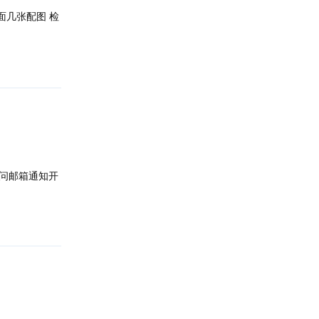
面几张配图 检
回复
问邮箱通知开
回复