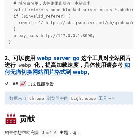
  # 域名白名单，去掉则阻止所有非本站请求

  valid_referers none blocked server_names *.bbchin.c
  if ($invalid_referer) {

    rewrite ^/ https://cdn.jsdelivr.net/gh/qinhua/cdn
  }

  proxy_pass http://127.0.0.1:8090;

}
2、可以使用
webp_server_go
这个工具对全站图片
进行
化，提高加载速度，具体使用请参考
如
webp
何无痛切换网站图片格式到 webp
。
<!-- ##
页面性能报告
数据来自
浏览器中的
工具 -->
Chrome
Lighthouse
贡献
如果你想帮助完善
主题，请：
Joe2.0