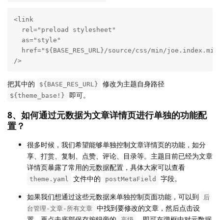
<link

  rel="preload stylesheet"

  as="style"

  href="${BASE_RES_URL}/source/css/min/joe.index.min.
/>
把其中的
修改为主题自身路径
${BASE_RES_URL}
即可。
${theme_base!}
8、如何通过元数据为文章详情页进行单独的功能配
置？
很多时候，我们希望能够单独控制文章详情页的功能，如分
享、打赏、复制、点赞、评论、目录等。主题目前已经为文章
详情页暴露了常用的元数据配置，具体大家可以查看
文件中的
字段。
theme.yaml
postMetaField
如果我们想通过这些元数据来单独控制页面功能，可以到
后
中找到要修改的文章，然后点击设
台管理-文章-所有文章
置，再点击底部保存按钮旁的
，即可在弹框中对元数据
高级