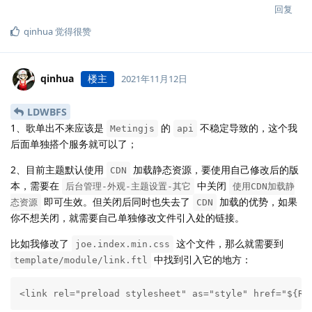
回复
qinhua
觉得很赞
qinhua
楼主
2021年11月12日
LDWBFS
1、歌单出不来应该是
的
不稳定导致的，这个我
Metingjs
api
后面单独搭个服务就可以了；
2、目前主题默认使用
加载静态资源，要使用自己修改后的版
CDN
本，需要在
中关闭
后台管理-外观-主题设置-其它
使用CDN加载静
即可生效。但关闭后同时也失去了
加载的优势，如果
态资源
CDN
你不想关闭，就需要自己单独修改文件引入处的链接。
比如我修改了
这个文件，那么就需要到
joe.index.min.css
中找到引入它的地方：
template/module/link.ftl
<link rel="preload stylesheet" as="style" href="${RE