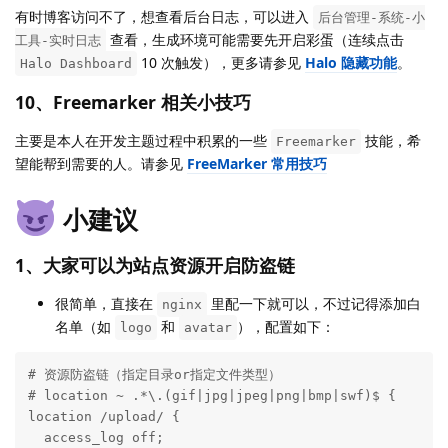
有时博客访问不了，想查看后台日志，可以进入
后台管理-系统-小
查看，生成环境可能需要先开启彩蛋（连续点击
工具-实时日志
10 次触发），更多请参见
Halo 隐藏功能
。
Halo Dashboard
10、Freemarker 相关小技巧
主要是本人在开发主题过程中积累的一些
技能，希
Freemarker
望能帮到需要的人。请参见
FreeMarker 常用技巧
小建议
1、大家可以为站点资源开启防盗链
很简单，直接在
里配一下就可以，不过记得添加白
nginx
名单（如
和
），配置如下：
logo
avatar
# 资源防盗链（指定目录or指定文件类型）

# location ~ .*\.(gif|jpg|jpeg|png|bmp|swf)$ {

location /upload/ {

  access_log off;
