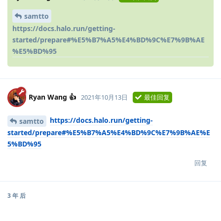
samtto
https://docs.halo.run/getting-
started/prepare#%E5%B7%A5%E4%BD%9C%E7%9B%AE
%E5%BD%95
Ryan Wang 👍
2021年10月13日
最佳回复
https://docs.halo.run/getting-
samtto
started/prepare#%E5%B7%A5%E4%BD%9C%E7%9B%AE%E
5%BD%95
回复
3 年
后