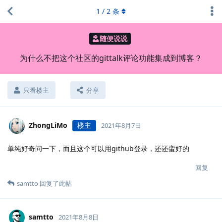
1
/
2
条
随便说说
为什么不把这个社区的gittalk评论功能集成到博客？
只看楼主
分享
ZhongLiMo
楼主
2021年8月7日
单纯好奇问一下，而且这个可以用github登录，还还蛮好的
回复
samtto
回复了此帖
samtto
2021年8月8日