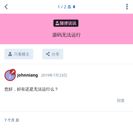
1
/
2
条
随便说说
源码无法运行
只看楼主
分享
johnniang
J
2019年7月23日
您好，好在还是无法运行么？
回复
7 个月
后