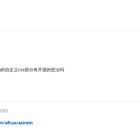
alo的自定义css部分有开源的想法吗
23日
om/afrux/asirem