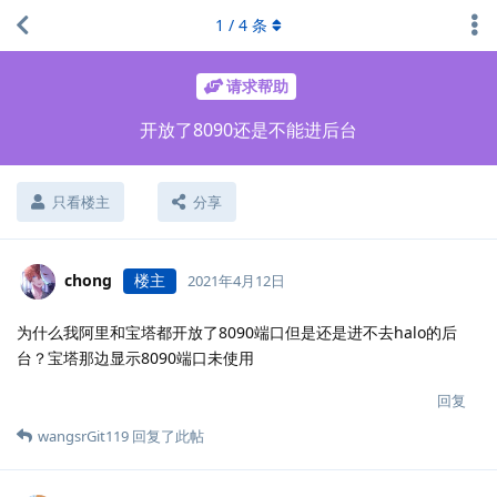
1
/
4
条
请求帮助
开放了8090还是不能进后台
只看楼主
分享
chong
楼主
2021年4月12日
为什么我阿里和宝塔都开放了8090端口但是还是进不去halo的后
台？宝塔那边显示8090端口未使用
回复
wangsrGit119
回复了此帖