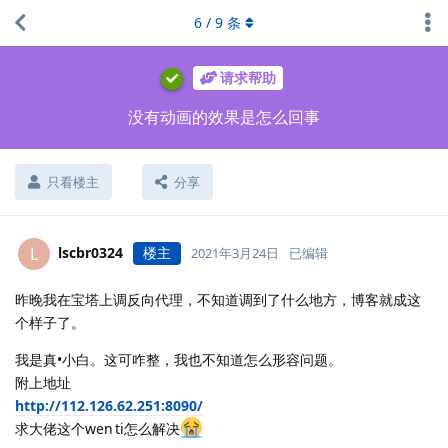
6
/
9
条
请求帮助
没有动画的效果是怎么回事
只看楼主
分享
lscbr0324
楼主
L
2021年3月24日
已编辑
昨晚我在宝塔上调反向代理，不知道调到了什么地方，博客就成这
个样子了。
我是真•小白。这可咋整，我也不知道怎么形容问题。
附上地址
http://112.126.62.251:8090/
求大佬这个wen ti怎么解决