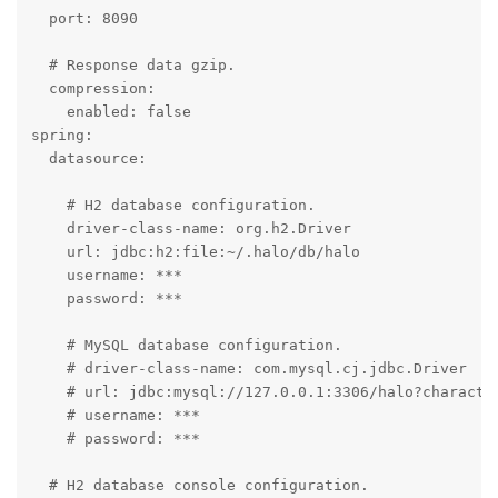
  port: 8090

  # Response data gzip.

  compression:

    enabled: false

spring:

  datasource:

    # H2 database configuration.

    driver-class-name: org.h2.Driver

    url: jdbc:h2:file:~/.halo/db/halo

    username: ***

    password: ***

    # MySQL database configuration.

    # driver-class-name: com.mysql.cj.jdbc.Driver

    # url: jdbc:mysql://127.0.0.1:3306/halo?characte
    # username: ***

    # password: ***

  # H2 database console configuration.
