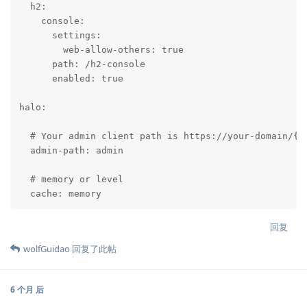
  h2:

    console:

      settings:

        web-allow-others: true

      path: /h2-console

      enabled: true

halo:

  # Your admin client path is https://your-domain/{ad
  admin-path: admin

  # memory or level

  cache: memory
回复
wolfGuidao
回复了此帖
6 个月
后