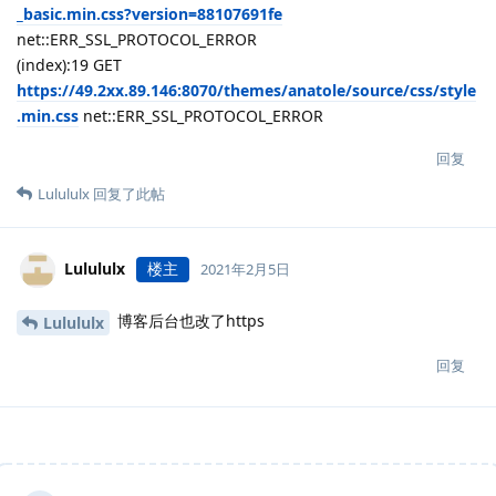
_basic.min.css?version=88107691fe
net::ERR_SSL_PROTOCOL_ERROR
(index):19 GET
https://49.2xx.89.146:8070/themes/anatole/source/css/style
.min.css
net::ERR_SSL_PROTOCOL_ERROR
回复
Lulululx
回复了此帖
Lulululx
楼主
2021年2月5日
博客后台也改了https
Lulululx
回复