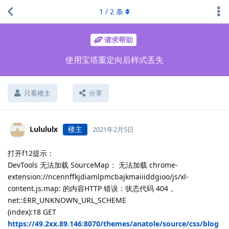
1
/
2
条
请求帮助
使用宝塔重定向后样式丢失
只看楼主
分享
Lulululx
楼主
2021年2月5日
打开f12提示：
DevTools 无法加载 SourceMap： 无法加载 chrome-
extension://ncennffkjdiamlpmcbajkmaiiiddgioo/js/xl-
content.js.map: 的内容HTTP 错误：状态代码 404，
net::ERR_UNKNOWN_URL_SCHEME
(index):18 GET
https://49.2xx.89.146:8070/themes/anatole/source/css/blog