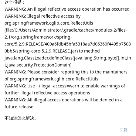
这个报错：
WARNING: An illegal reflective access operation has occurred
WARNING: Illegal reflective access by
org.springframework.cglib.core.ReflectUtils
(file:/C:/Users/Administrator/.gradle/caches/modules-2/files-
2.1/org.springframework/spring-
core/5.2.9.RELEASE/400a6fdb45bfa5318aa7d06360f4495b7508
0bb5/spring-core-5.2.9.RELEASE.jar) to method
java.lang.ClassLoader.defineClass(java.lang.String,byte[],int,in
t,java.security.ProtectionDomain)
WARNING: Please consider reporting this to the maintainers
of org.springframework.cglib.core.ReflectUtils
WARNING: Use --illegal-access=warn to enable warnings of
further illegal reflective access operations
WARNING: All illegal access operations will be denied in a
future release
不知道怎么解决。
回复