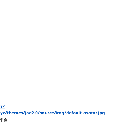
xyz
yz/themes/joe2.0/source/img/default_avatar.jpg
平台